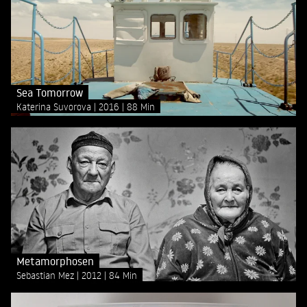
Sea Tomorrow
Katerina Suvorova
2016
88 Min
Metamorphosen
Sebastian Mez
2012
84 Min