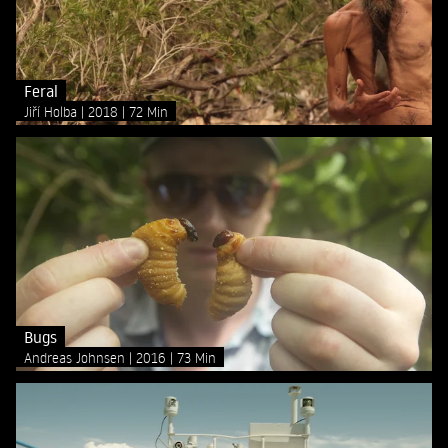
Feral
Jiří Holba
2018
72 Min
Bugs
Andreas Johnsen
2016
73 Min