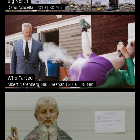
Big North
Dario Acocella
2019
80 Min
Who Farted
Albert Nerenberg, Nik Sheehan
2019
78 Min