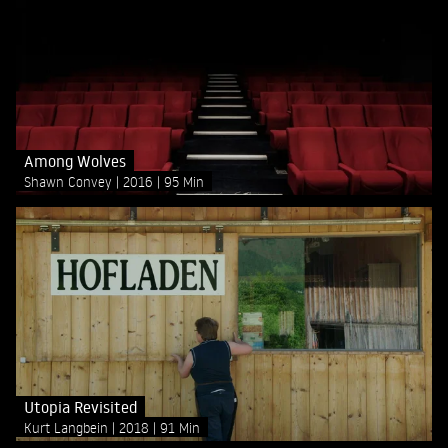
Among Wolves
Shawn Convey
2016
95 Min
Utopia Revisited
Kurt Langbein
2018
91 Min