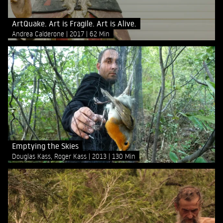
ArtQuake. Art is Fragile. Art is Alive.
Andrea Calderone
2017
62 Min
Emptying the Skies
Douglas Kass, Roger Kass
2013
130 Min