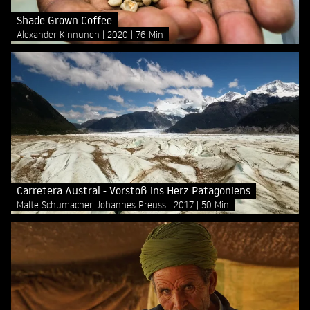
Shade Grown Coffee
Alexander Kinnunen
2020
76 Min
Carretera Austral - Vorstoß ins Herz Patagoniens
Malte Schumacher, Johannes Preuss
2017
50 Min