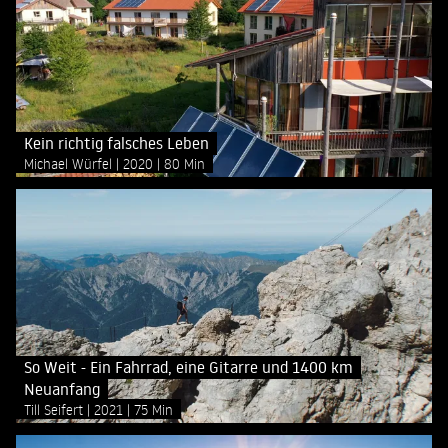
Kein richtig falsches Leben
Michael Würfel
2020
80 Min
So Weit - Ein Fahrrad, eine Gitarre und 1400 km
Neuanfang
Till Seifert
2021
75 Min