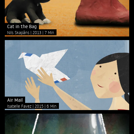
Cat in the Bag
Nils Skapāns
2013
7 Min
Air Mail
Isabelle Favez
2015
6 Min