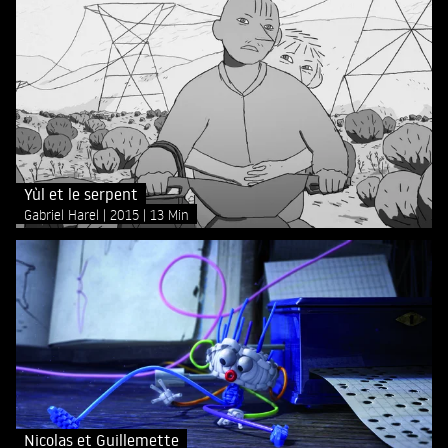
Yùl et le serpent
Gabriel Harel
2015
13 Min
Nicolas et Guillemette