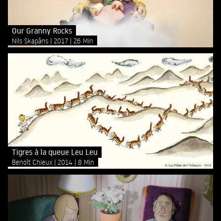
Our Granny Rocks
Nils Skapāns
2017
26 Min
Tigres à la queue Leu Leu
Benoît Chieux
2014
8 Min