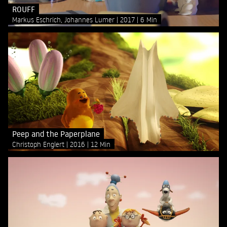
ROUFF
Markus Eschrich, Johannes Lumer
2017
6 Min
Peep and the Paperplane
Christoph Englert
2016
12 Min