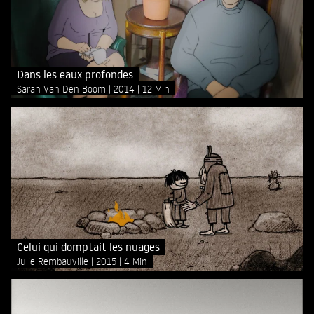
Dans les eaux profondes
Sarah Van Den Boom
2014
12 Min
Celui qui domptait les nuages
Julie Rembauville
2015
4 Min