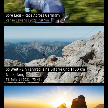
Sore Legs - Race Across Germany
Renan Laviano
2022
59 Min
So Weit - Ein Fahrrad, eine Gitarre und 1400 km
Neuanfang
Till Seifert
2021
75 Min