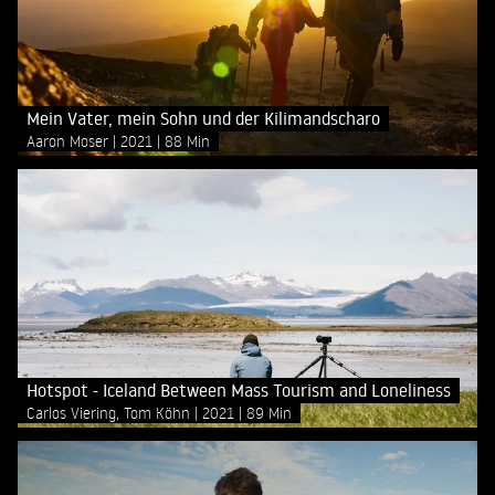
Mein Vater, mein Sohn und der Kilimandscharo
Aaron Moser
2021
88 Min
Hotspot - Iceland Between Mass Tourism and Loneliness
Carlos Viering, Tom Köhn
2021
89 Min