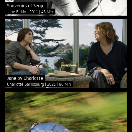
Souvenirs of Serge
Jane Birkin
2011
43 Min
Jane by Charlotte
Charlotte Gainsbourg
2021
90 Min