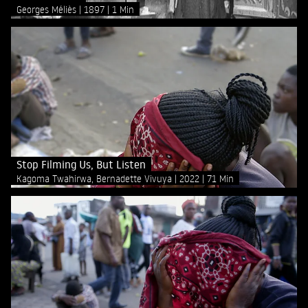
Georges Méliès
1897
1 Min
Stop Filming Us, But Listen
Kagoma Twahirwa, Bernadette Vivuya
2022
71 Min