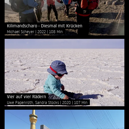
Kilimandscharo - Diesmal mit Krücken
Michael Scheyer
2022
108 Min
Vier auf vier Rädern
Uwe Papenroth, Sandra Stocks
2020
107 Min